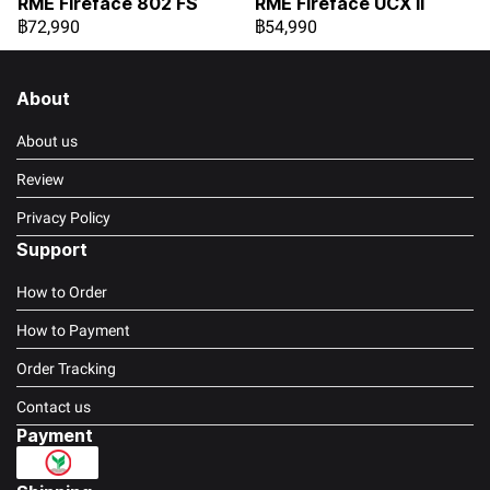
RME Fireface 802 FS
RME Fireface UCX II
฿72,990
฿54,990
About
About us
Review
Privacy Policy
Support
How to Order
How to Payment
Order Tracking
Contact us
Payment